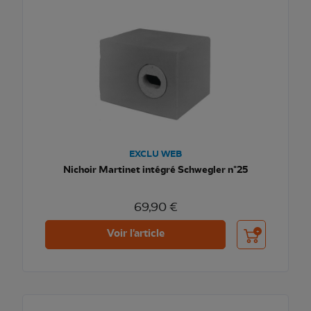
EXCLU WEB
Nichoir Martinet intégré Schwegler n°25
69,90 €
Ajouter au pani
Voir l'article