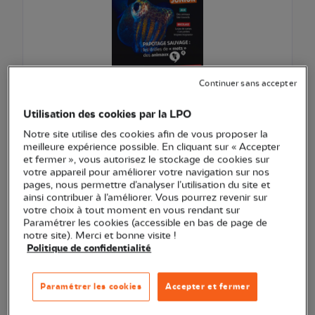
Continuer sans accepter
Utilisation des cookies par la LPO
EXCLU WEB
L'Oiseau Magazine Junior n°60 - Automne 2025
Notre site utilise des cookies afin de vous proposer la
meilleure expérience possible. En cliquant sur « Accepter
et fermer », vous autorisez le stockage de cookies sur
6,00 €
votre appareil pour améliorer votre navigation sur nos
pages, nous permettre d’analyser l’utilisation du site et
Ajouter au pani
Voir l'article
ainsi contribuer à l’améliorer. Vous pourrez revenir sur
votre choix à tout moment en vous rendant sur
Paramétrer les cookies (accessible en bas de page de
notre site). Merci et bonne visite !
Politique de confidentialité
Paramétrer les cookies
Accepter et fermer