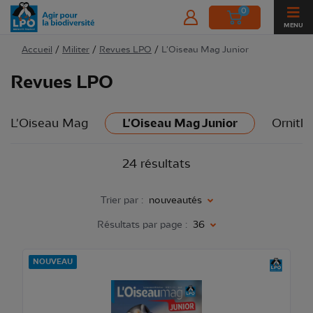
0
MENU
Accueil
/
Militer
/
Revues LPO
/
L'Oiseau Mag Junior
Revues LPO
L'Oiseau Mag
L'Oiseau Mag Junior
Ornith
24 résultats
Trier par :
nouveautés
Résultats par page :
36
NOUVEAU