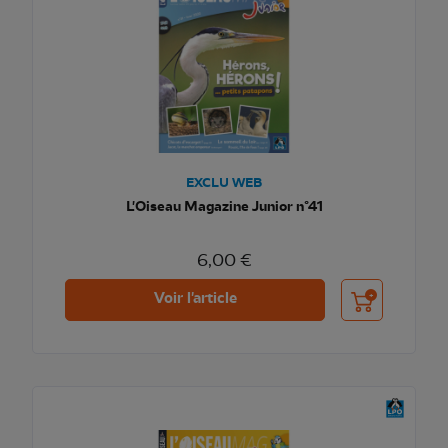
EXCLU WEB
L'Oiseau Magazine Junior n°41
6,00 €
Ajouter au pani
Voir l'article