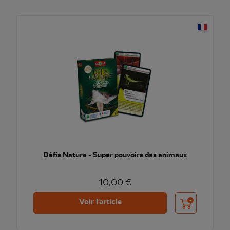
Défis Nature - Super pouvoirs des animaux
10,00 €
Ajouter au pani
Voir l'article