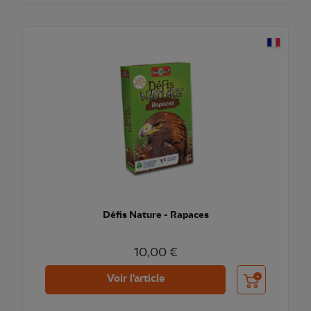
Défis Nature - Rapaces
10,00 €
Ajouter au pani
Voir l'article