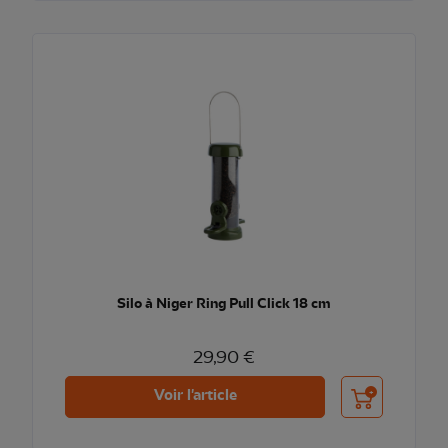
Silo à Niger Ring Pull Click 18 cm
29,90 €
Ajouter au pani
Voir l'article