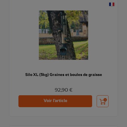
Silo XL (5kg) Graines et boules de graisse
92,90 €
Ajouter au pani
Voir l'article