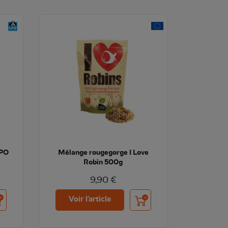
LPO
Mélange rougegorge I Love
Robin 500g
9,90 €
uter au panier
Ajouter au panier
Voir l'article