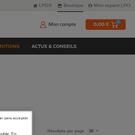
LPO.fr
Boutique
Mon espace LPO
0
Mon compte
0,00 €
OTIONS
ACTUS & CONSEILS
er sans accepter
 :
nouveautés
Résultats par page :
36
sible. En