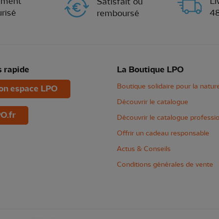
ement
Li
Satisfait ou
risé
4
remboursé
 rapide
La Boutique LPO
Boutique solidaire pour la natur
n espace LPO
Découvrir le catalogue
O.fr
Découvrir le catalogue professi
Offrir un cadeau responsable
Actus & Conseils
Conditions générales de vente