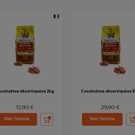
cahuètes décortiquées 2kg
Cacahuètes décortiquées 
12,90 €
29,90 €
Ajouter au panier
Ajo
Voir l'article
Voir l'article