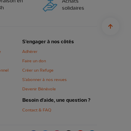
vraison en
Achats
8h
solidaires
sylius.u
S'engager à nos côtés
e
Adhérer
Faire un don
onnel
Créer un Refuge
S'abonner à nos revues
Devenir Bénévole
Besoin d'aide, une question ?
Contact & FAQ