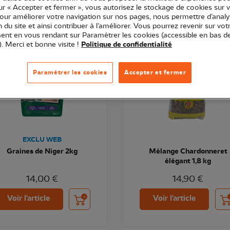
sur « Accepter et fermer », vous autorisez le stockage de cookies sur 
pour améliorer votre navigation sur nos pages, nous permettre d’analy
VEAU
TOP VENTE
ion du site et ainsi contribuer à l’améliorer. Vous pourrez revenir sur vot
nt en vous rendant sur Paramétrer les cookies (accessible en bas d
). Merci et bonne visite !
Politique de confidentialité
Paramétrer les cookies
Accepter et fermer
EXCLU WEB
Graines de Niger 2kg
Mélange Chardonneret
élégant 1,8 kg
14,00 €
14,90 €
Ajouter au panier
Ajo
Voir l'article
Voir l'article