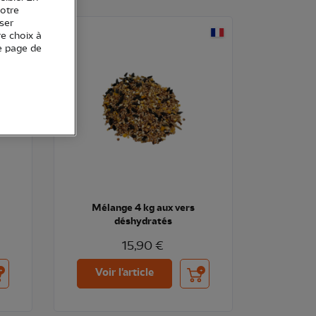
votre
ser
re choix à
e page de
Mélange 4 kg aux vers
déshydratés
15,90 €
uter au panier
Ajouter au panier
Voir l'article