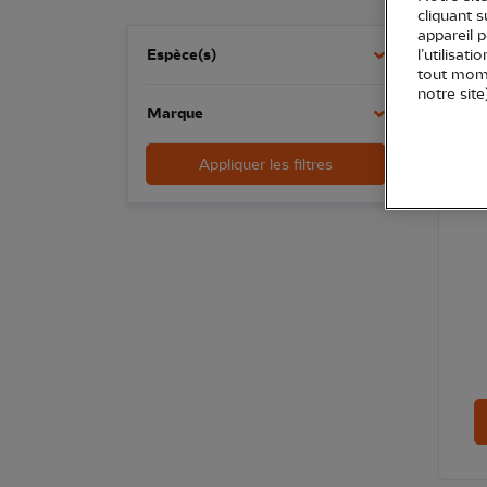
cliquant 
appareil 
NOU
Espèce(s)
l’utilisat
tout mome
notre site
Marque
Appliquer les filtres