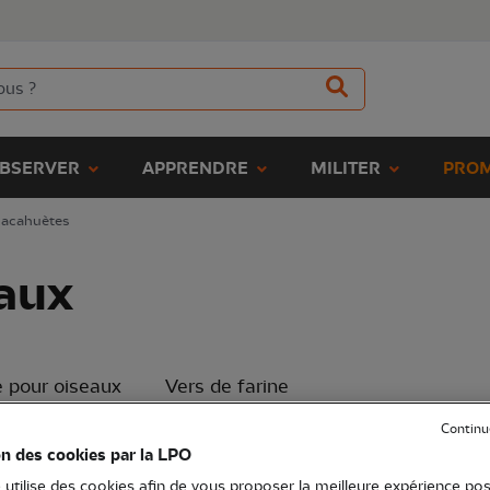
BSERVER
APPRENDRE
MILITER
PROM
 cacahuètes
eaux
e pour oiseaux
Vers de farine
Continu
on des cookies par la LPO
Trier par
 utilise des cookies afin de vous proposer la meilleure expérience pos