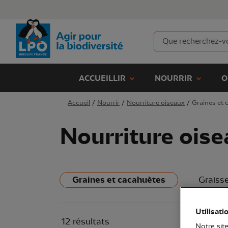
ACCUEILLIR
NOURRIR
O
Accueil
/
Nourrir
/
Nourriture oiseaux
/
Graines et
Nourriture ois
Graines et cacahuètes
Graiss
Utilisati
12 résultats
Notre site