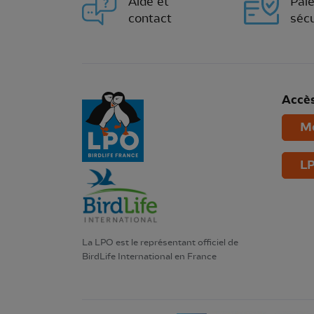
Aide et
Pai
contact
sécu
Accès
Mo
LP
La LPO est le représentant officiel de
BirdLife International en France