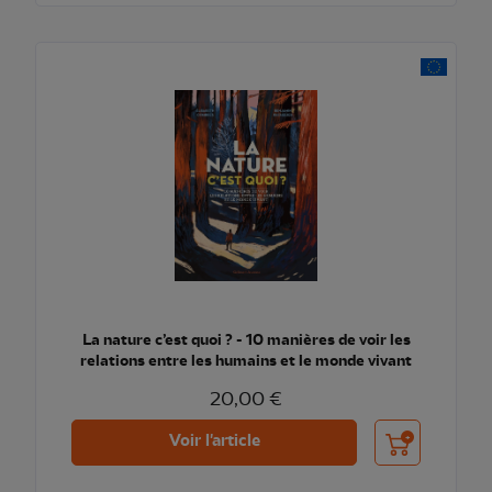
La nature c’est quoi ? - 10 manières de voir les
relations entre les humains et le monde vivant
20,00 €
Ajouter au pani
Voir l'article