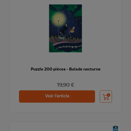
Puzzle 200 pièces - Balade nocturne
19,90 €
Ajouter au pani
Voir l'article