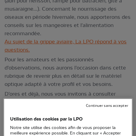
(abri pour hérisson, rampe pour batracien, gîte à
musaraigne…). Concernant le nourrissage des
oiseaux en période hivernale, nous apporterons des
conseils sur les mangeoires et l'alimentation
recommandée.
Au sujet de la grippe aviaire, La LPO répond à vos
questions.
Pour les amateurs et les passionnés
d’observations, nous aurons l’occasion dans cette
rubrique de revenir plus en détail sur le matériel
optique adapté à votre profil et vos besoins.
D’ores et déjà, nous vous invitons à consulter
les conseils en biodiversité sur le site de la LPO
.
Continuer sans accepter
Utilisation des cookies par la LPO
Thématiques :
Notre site utilise des cookies afin de vous proposer la
meilleure expérience possible. En cliquant sur « Accepter