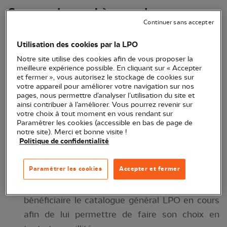
Commander un chèque cadeau
Continuer sans accepter
Choisissez la valeur de votre chèque cadeau :
20,00€
,
25,00€
,
35,00€
ou
50,00€
Utilisation des cookies par la LPO
Choisissez le mode d'envoi du (des) chèque(s)
Notre site utilise des cookies afin de vous proposer la
meilleure expérience possible. En cliquant sur « Accepter
cadeau(x) : le chèque-cadeau peut vous être
et fermer », vous autorisez le stockage de cookies sur
envoyé directement en vue de l'offrir mais nous
votre appareil pour améliorer votre navigation sur nos
pages, nous permettre d’analyser l’utilisation du site et
pouvons également l'expédier à son
ainsi contribuer à l’améliorer. Vous pourrez revenir sur
destinataire. Veillez dans ce cas à nous indiquer
votre choix à tout moment en vous rendant sur
Paramétrer les cookies (accessible en bas de page de
ses coordonnées complètes dans les
notre site). Merci et bonne visite !
Politique de confidentialité
instructions de livraison et joignez si vous le
souhaitez un message personnalisé pour
Paramétrer les cookies
Accepter et fermer
l'accompagner.
Sur simple demande, nous pouvons joindre au
bénéficiaire le catalogue général LPO en cours
afin de lui permettre de faire son choix en