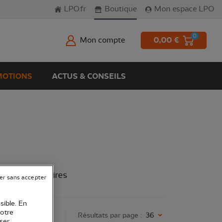
LPO.fr
Boutique
Mon espace LPO
0
Mon compte
0,00 €
OTIONS
ACTUS & CONSEILS
s processionaires
er sans accepter
sible. En
votre
 :
nouveautés
Résultats par page :
36
ser