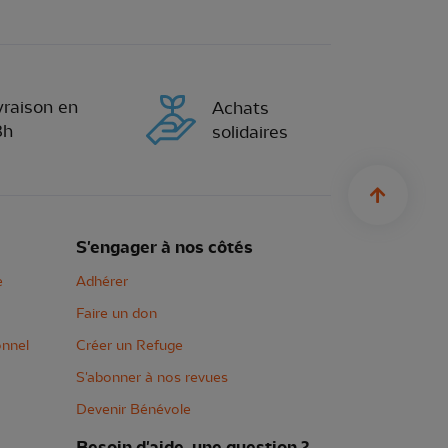
vraison en
Achats
8h
solidaires
sylius.u
S'engager à nos côtés
e
Adhérer
Faire un don
onnel
Créer un Refuge
S'abonner à nos revues
Devenir Bénévole
Besoin d'aide, une question ?