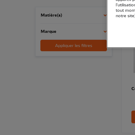
l’utilisat
tout mome
NOU
Matière(s)
notre site
Marque
Appliquer les filtres
C