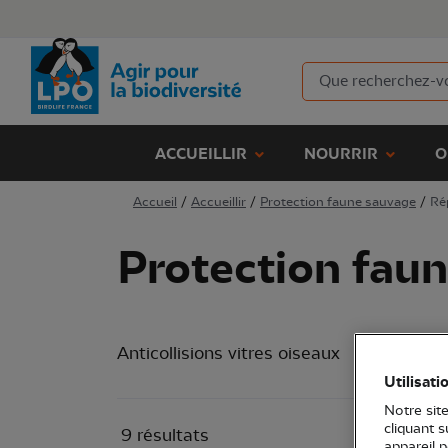
ACCUEILLIR
NOURRIR
O
Accueil
/
Accueillir
/
Protection faune sauvage
/
R
Protection fau
Anticollisions vitres oiseaux
Répul
Utilisati
Notre site
cliquant 
9 résultats
appareil 