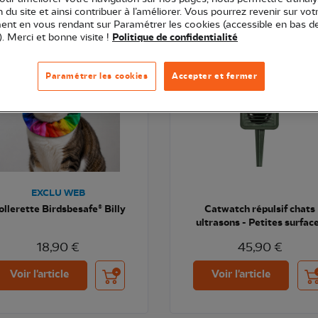
ion du site et ainsi contribuer à l’améliorer. Vous pourrez revenir sur vot
nt en vous rendant sur Paramétrer les cookies (accessible en bas d
VEAU
). Merci et bonne visite !
Politique de confidentialité
Paramétrer les cookies
Accepter et fermer
EXCLU WEB
ollerette Birdsbesafe® Billy
Catwatch répulsif chats
ultrasons - Petites surfac
18,90 €
45,90 €
Ajouter au panier
Ajo
Voir l'article
Voir l'article