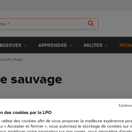
BSERVER
APPRENDRE
MILITER
PROM
épulsifs chats
ne sauvage
sifs chats
Protection faune
Pièges chenille
Continu
on des cookies par la LPO
 utilise des cookies afin de vous proposer la meilleure expérience pos
sur « Accepter et fermer », vous autorisez le stockage de cookies sur 
Trier par
pour améliorer votre navigation sur nos pages, nous permettre d’analy