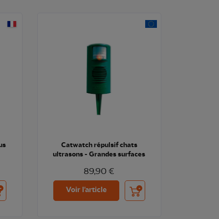
us
Catwatch répulsif chats
ultrasons - Grandes surfaces
89,90 €
uter au panier
Ajouter au panier
Voir l'article