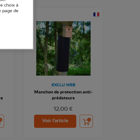
re choix à
e page de
EXCLU WEB
Manchon de protection anti-
es
prédateurs
12,00 €
uter au panier
Ajouter au panier
Voir l'article