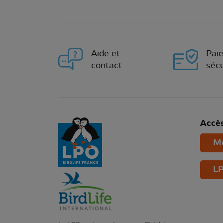
Aide et
Pai
contact
sécu
Accès
Mo
LP