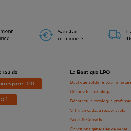
ement
Li
Satisfait ou
risé
4
remboursé
 rapide
La Boutique LPO
Boutique solidaire pour la natur
n espace LPO
Découvrir le catalogue
O.fr
Découvrir le catalogue professi
Offrir un cadeau responsable
Actus & Conseils
Conditions générales de vente