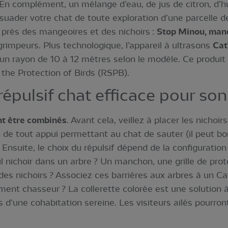
n complément, un mélange d’eau, de jus de citron, d’hui
ssuader votre chat de toute exploration d’une parcelle de
 près des mangeoires et des nichoirs :
Stop Minou, manc
impeurs. Plus technologique, l’appareil à ultrasons
Cat
 un rayon de 10 à 12 mètres selon le modèle. Ce produit 
r the Protection of Birds (RSPB).
pulsif chat efficace pour son 
ent être combinés
. Avant cela, veillez à placer les nicho
de tout appui permettant au chat de sauter (il peut bond
Ensuite, le choix du répulsif dépend de la configuratio
nichoir dans un arbre ? Un manchon, une grille de prot
des nichoirs ? Associez ces barrières aux arbres à un Ca
ement chasseur ? La collerette colorée est une solution 
 d’une cohabitation sereine. Les visiteurs ailés pourro