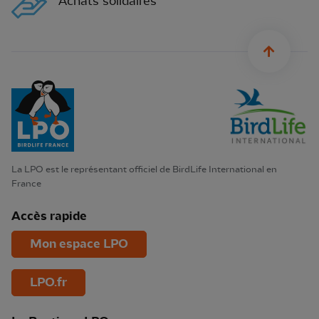
Achats solidaires
sylius.u
La LPO est le représentant officiel de BirdLife International en
France
Accès rapide
Mon espace LPO
LPO.fr