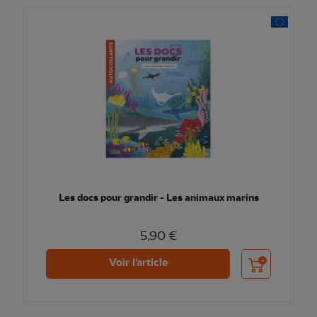
Les docs pour grandir - Les animaux marins
5,90 €
Ajouter au pani
Voir l'article