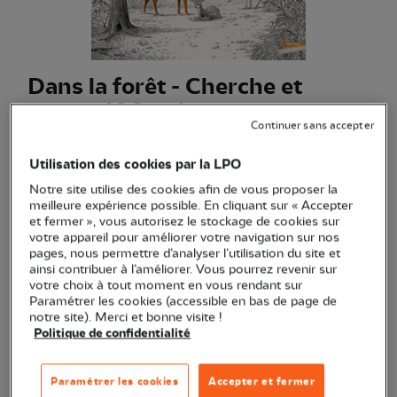
Dans la forêt - Cherche et
trouve 100 animaux
Continuer sans accepter
(Ref.
EN1579
)
16,90 €
Utilisation des cookies par la LPO
Notre site utilise des cookies afin de vous proposer la
Cherche et trouve pour enfants au cœur de la forêt, mêlant
meilleure expérience possible. En cliquant sur « Accepter
observation et apprentissage avec plus de 100 animaux à
et fermer », vous autorisez le stockage de cookies sur
votre appareil pour améliorer votre navigation sur nos
repérer.
Voir plus
pages, nous permettre d’analyser l’utilisation du site et
ainsi contribuer à l’améliorer. Vous pourrez revenir sur
votre choix à tout moment en vous rendant sur
Paramétrer les cookies (accessible en bas de page de
Quantité
notre site). Merci et bonne visite !
Politique de confidentialité
En stock
Paramétrer les cookies
Accepter et fermer