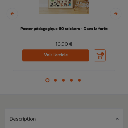
Poster pédagogique 60 stickers - Dans la forêt
16,90 €
nier
Ajouter au panier
Voir l'article
Description