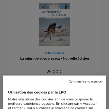
EXCLU WEB
La migration des oiseaux - Nouvelle édition
25,00 €
Ajouter au pani
Voir l'article
Continuer sans accepter
Utilisation des cookies par la LPO
Notre site utilise des cookies afin de vous proposer la
meilleure expérience possible. En cliquant sur « Accepter
NOUVEAU
et fermer », vous autorisez le stockage de cookies sur