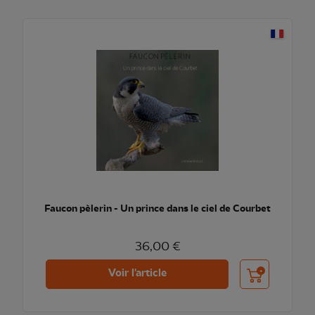
Faucon pèlerin - Un prince dans le ciel de Courbet
36,00 €
Ajouter au pani
Voir l'article