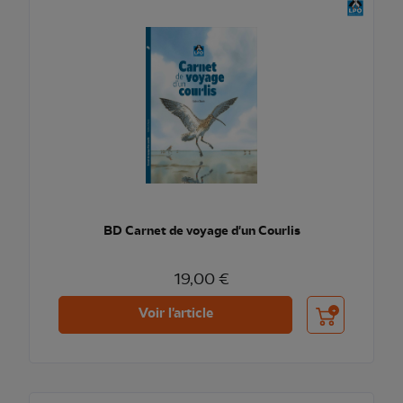
BD Carnet de voyage d'un Courlis
19,00 €
Ajouter au pani
Voir l'article