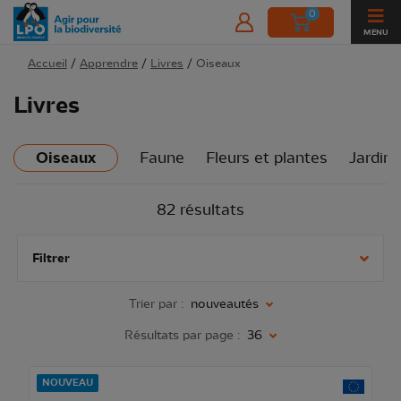
0
MENU
Accueil
/
Apprendre
/
Livres
/
Oiseaux
Livres
Oiseaux
Faune
Fleurs et plantes
Jardins
82 résultats
Filtrer
Trier par :
nouveautés
Résultats par page :
36
NOUVEAU