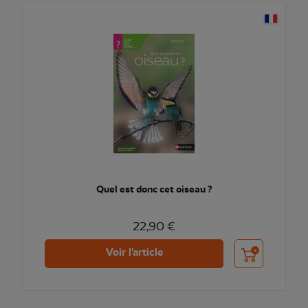
Quel est donc cet oiseau ?
22,90 €
Ajouter au pani
Voir l'article