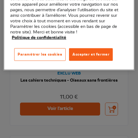
NOUVEAU
votre appareil pour améliorer votre navigation sur nos
pages, nous permettre d’analyser l’utilisation du site et
ainsi contribuer à l’améliorer. Vous pourrez revenir sur
votre choix à tout moment en vous rendant sur
Paramétrer les cookies (accessible en bas de page de
notre site). Merci et bonne visite !
Politique de confidentialité
Paramétrer les cookies
Accepter et fermer
EXCLU WEB
Les cahiers techniques - Oiseaux sans frontières
11,00 €
Ajouter au pani
Voir l'article