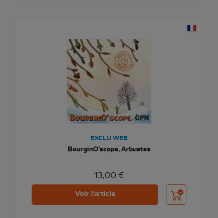
EXCLU WEB
BourginO’scope, Arbustes
13,00 €
Ajouter au pani
Voir l'article