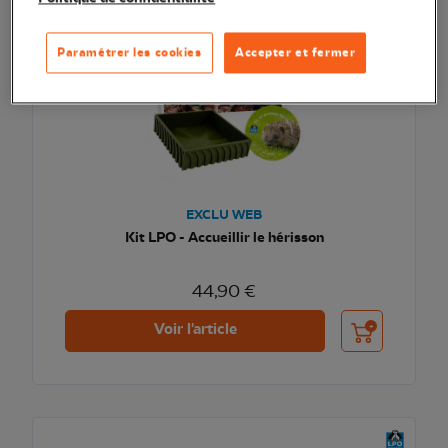
Paramétrer les cookies
Accepter et fermer
EXCLU WEB
Kit LPO - Accueillir le hérisson
44,90 €
Ajouter au pani
Voir l'article