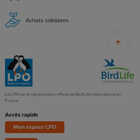
Achats solidaires
sylius.u
La LPO est le représentant officiel de BirdLife International en
France
Accès rapide
Mon espace LPO