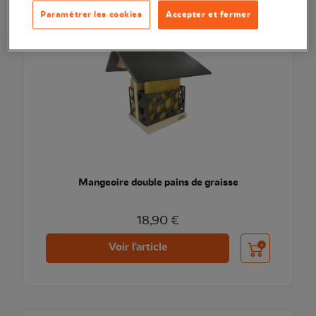
Paramétrer les cookies
Accepter et fermer
Mangeoire double pains de graisse
18,90 €
Ajouter au pani
Voir l'article