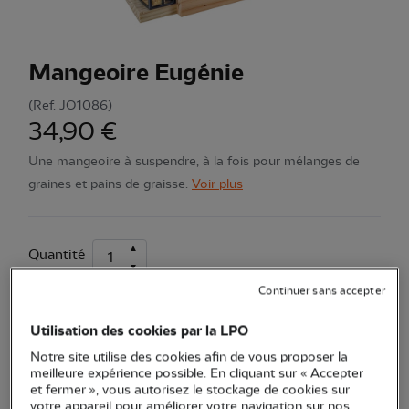
Mangeoire Eugénie
(Ref.
JO1086
)
34,90 €
Une mangeoire à suspendre, à la fois pour mélanges de
graines et pains de graisse.
Voir plus
Quantité
Continuer sans accepter
En stock
Utilisation des cookies par la LPO
Ajouter au panier
Notre site utilise des cookies afin de vous proposer la
meilleure expérience possible. En cliquant sur « Accepter
et fermer », vous autorisez le stockage de cookies sur
Transaction sécurisée
votre appareil pour améliorer votre navigation sur nos