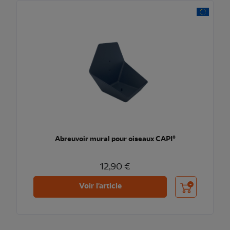
Abreuvoir mural pour oiseaux CAPI®
12,90 €
Ajouter au pani
Voir l'article