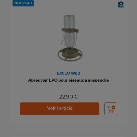
NOUVEAU
EXCLU WEB
Abreuvoir LPO pour oiseaux à suspendre
22,90 €
Ajouter au pani
Voir l'article