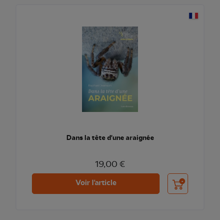
Dans la tête d'une araignée
19,00 €
Ajouter au pani
Voir l'article