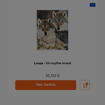
Loups - Un mythe vivant
35,50 €
Ajouter au pani
Voir l'article