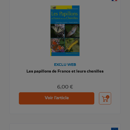
EXCLU WEB
Les papillons de France et leurs chenilles
6,00 €
Ajouter au pani
Voir l'article