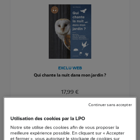
EXCLU WEB
Qui chante la nuit dans mon jardin ?
17,99 €
Ajouter au pani
Voir l'article
Continuer sans accepter
Utilisation des cookies par la LPO
Notre site utilise des cookies afin de vous proposer la
meilleure expérience possible. En cliquant sur « Accepter
NOUVEAU
et fermer », vous autorisez le stockage de cookies sur