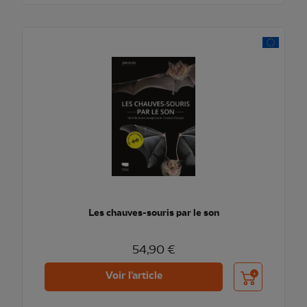
Les chauves-souris par le son
54,90 €
Ajouter au pani
Voir l'article