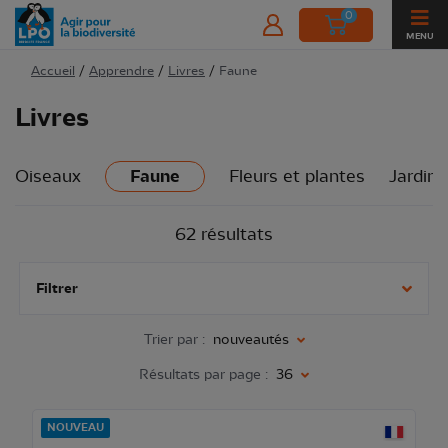
0
MENU
Accueil
/
Apprendre
/
Livres
/
Faune
Livres
Oiseaux
Faune
Fleurs et plantes
Jardins
62 résultats
Filtrer
Trier par :
nouveautés
Résultats par page :
36
NOUVEAU