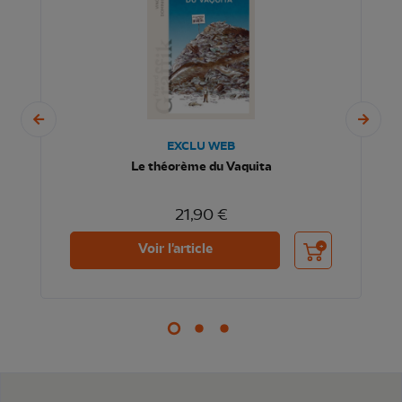
EXCLU WEB
Le théorème du Vaquita
21,90 €
nier
Ajouter au panier
Voir l'article