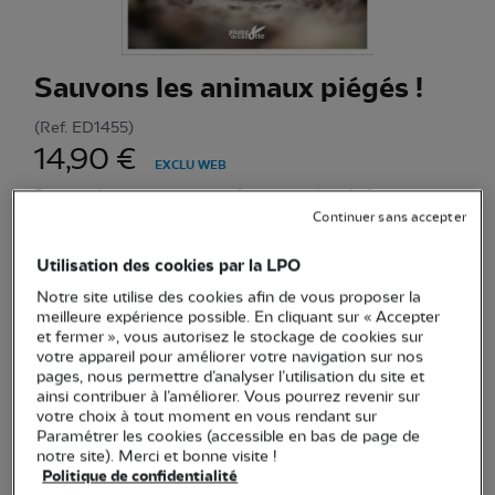
Sauvons les animaux piégés !
(Ref.
ED1455
)
14,90 €
EXCLU WEB
Petit guide pratique et positif pour protéger la faune,
Continuer sans accepter
comprendre les pièges involontaires et agir en faveur de la
biodiversité.
Voir plus
Utilisation des cookies par la LPO
Notre site utilise des cookies afin de vous proposer la
meilleure expérience possible. En cliquant sur « Accepter
Quantité
et fermer », vous autorisez le stockage de cookies sur
votre appareil pour améliorer votre navigation sur nos
pages, nous permettre d’analyser l’utilisation du site et
En stock
ainsi contribuer à l’améliorer. Vous pourrez revenir sur
votre choix à tout moment en vous rendant sur
Paramétrer les cookies (accessible en bas de page de
Ajouter au panier
notre site). Merci et bonne visite !
Politique de confidentialité