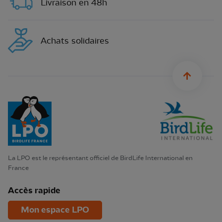
Livraison en 48h
Achats solidaires
sylius.u
La LPO est le représentant officiel de BirdLife International en
France
Accès rapide
Mon espace LPO