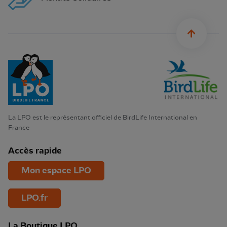
sylius.u
La LPO est le représentant officiel de BirdLife International en
France
Accès rapide
Mon espace LPO
LPO.fr
La Boutique LPO