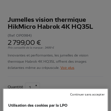
Jumelles vision thermique
HikMicro Habrok 4K HQ35L
(Ref.
OP0984
)
2 799,00 €
Prix conseillé de la marque : 3499 €
Innovantes et performantes, les jumelles de vision
thermique Habrok 4K HQ35L offrent des images
éclatantes même au crépuscule.
Voir plus
Quantité
Continuer sans accepter
En stock
Utilisation des cookies par la LPO