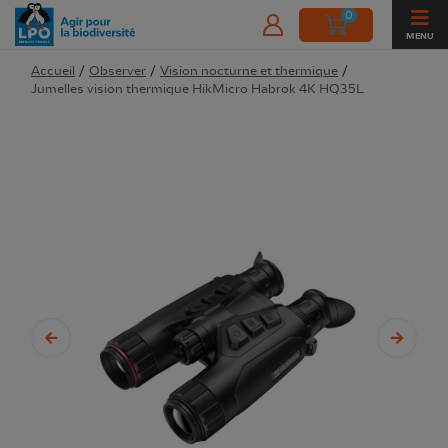
0
MENU
Accueil
/
Observer
/
Vision nocturne et thermique
/
Jumelles vision thermique HikMicro Habrok 4K HQ35L