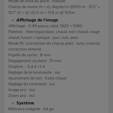
Mode de mise au point : manuel
Champ de vision (h × v), degrés/m @100 m : 12.5° ×
10.1° (h × v)/ 22.0 m × 17.6 m @ 100m
Affichage de l'image
Affichage : 0.49 pouce, oled, 1920 × 1080
Palettes : thermique blanc chaud, noir chaud, rouge
chaud, fusion / optique : jour, nuit, auto
Mode ffc (correction du champ plat) : auto, manuel,
correction externe
Pupille de sortie : 8 mm
Degagement oculaire : 15 mm
Dioptrie : -5 d à +3 d
Reglage de la luminosite : oui
Ajustement du ton : froid, chaud
Reglage du contraste : oui
Image pro : oui
Zoom pro : oui
Système
Mémoire intégrée : 64 go