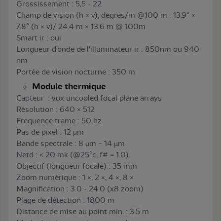
Grossissement : 5,5 - 22
Champ de vision (h × v), degrés/m @100 m : 13.9° ×
7.8° (h × v)/ 24.4 m × 13.6 m @ 100m
Smart ir : oui
Longueur d'onde de l'illuminateur ir : 850nm ou 940
nm
Portée de vision nocturne : 350 m
Module thermique
Capteur : vox uncooled focal plane arrays
Résolution : 640 × 512
Frequence trame : 50 hz
Pas de pixel : 12 μm
Bande spectrale : 8 µm – 14 µm
Netd : < 20 mk (@25°c, f# = 1.0)
Objectif (longueur focale) : 35 mm
Zoom numérique : 1 ×, 2 ×, 4 ×, 8 ×
Magnification : 3.0 - 24.0 (x8 zoom)
Plage de détection : 1800 m
Distance de mise au point min. : 3.5 m