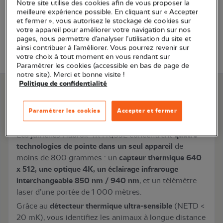
Ajouter au panier
Notre site utilise des cookies afin de vous proposer la
meilleure expérience possible. En cliquant sur « Accepter
et fermer », vous autorisez le stockage de cookies sur
votre appareil pour améliorer votre navigation sur nos
Transaction sécurisée
pages, nous permettre d’analyser l’utilisation du site et
ainsi contribuer à l’améliorer. Vous pourrez revenir sur
votre choix à tout moment en vous rendant sur
Paramétrer les cookies (accessible en bas de page de
notre site). Merci et bonne visite !
Politique de confidentialité
Paramétrer les cookies
Accepter et fermer
Description
Les jumelles Habrok 4K HQ35L concentrent
quatre
technologies de pointe dans un seul appareil
de
moins de 800 grammes : un
capteur thermique 640
x 512, une optique 4K, un éclairage infrarouge
interchangeable 850 nm / 940 nm
, et un télémètre
laser d’une portée de 1 000 mètres.
Grâce au
détecteur thermique ultra-sensible
(NETD <
20 mK), vous identifiez les animaux à longue distance