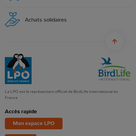
Achats solidaires
sylius.u
La LPO est le représentant officiel de BirdLife International en
France
Accès rapide
Mon espace LPO