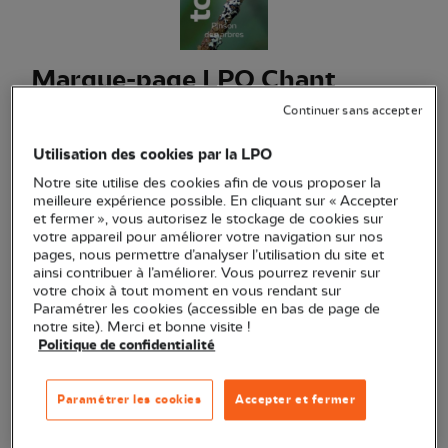
Marque-page LPO Chant
Pinson des arbres
Continuer sans accepter
(Ref.
PA0684
)
Utilisation des cookies par la LPO
1,50 €
Notre site utilise des cookies afin de vous proposer la
meilleure expérience possible. En cliquant sur « Accepter
Ce marque-page LPO met en valeur le pinson des arbres,
et fermer », vous autorisez le stockage de cookies sur
un oiseau commun de nos forêts
Voir plus
votre appareil pour améliorer votre navigation sur nos
pages, nous permettre d’analyser l’utilisation du site et
ainsi contribuer à l’améliorer. Vous pourrez revenir sur
votre choix à tout moment en vous rendant sur
Quantité
Paramétrer les cookies (accessible en bas de page de
notre site). Merci et bonne visite !
Politique de confidentialité
En stock
Paramétrer les cookies
Accepter et fermer
Ajouter au panier