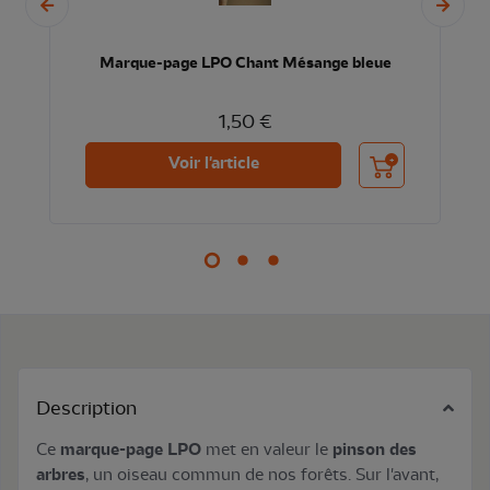
Marque-page LPO Chant Mésange bleue
1,50 €
nier
Ajouter au panier
Voir l'article
Description
Ce
marque-page LPO
met en valeur le
pinson des
arbres
, un oiseau commun de nos forêts. Sur l'avant,