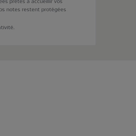
ées prêtes à accueillir vos
vos notes restent protégées
tivité.