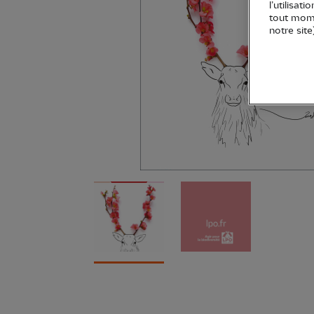
l’utilisat
tout mome
notre site