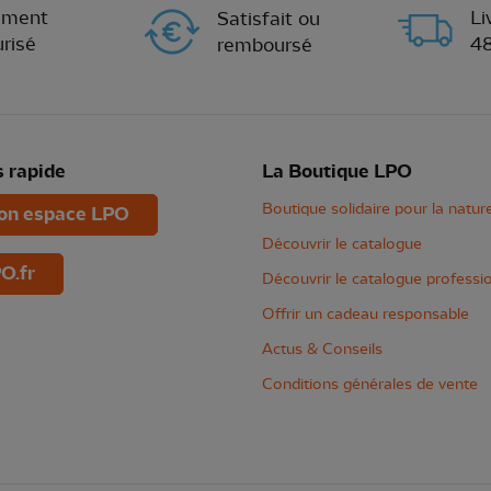
ement
Li
Satisfait ou
risé
4
remboursé
 rapide
La Boutique LPO
Boutique solidaire pour la natur
n espace LPO
Découvrir le catalogue
O.fr
Découvrir le catalogue professi
Offrir un cadeau responsable
Actus & Conseils
Conditions générales de vente