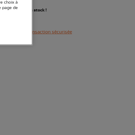
re choix à
e page de
nières pièces en stock !
Transaction sécurisée