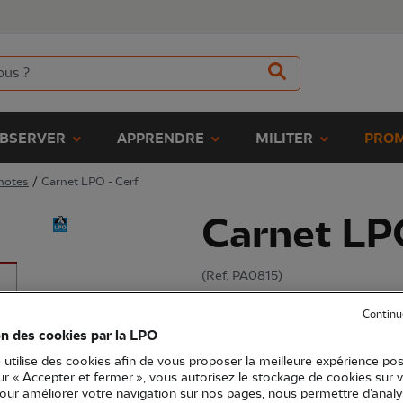
BSERVER
APPRENDRE
MILITER
PROM
-notes
/
Carnet LPO - Cerf
Carnet LP
(Ref.
PA0815
)
4,50 €
Continu
on des cookies par la LPO
Petit carnet de poche LPO Cerf, fa
 utilise des cookies afin de vous proposer la meilleure expérience pos
vos idées où que vous soyez.
Voir
sur « Accepter et fermer », vous autorisez le stockage de cookies sur 
pour améliorer votre navigation sur nos pages, nous permettre d’analy