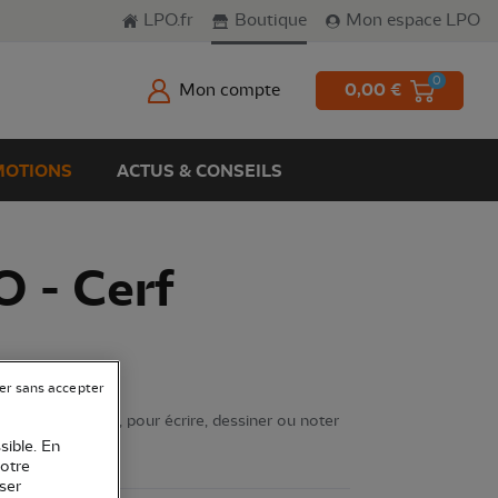
LPO.fr
Boutique
Mon espace LPO
0
Mon compte
0,00 €
OTIONS
ACTUS & CONSEILS
O - Cerf
er sans accepter
briqué en France, pour écrire, dessiner ou noter
sible. En
 plus
votre
ser