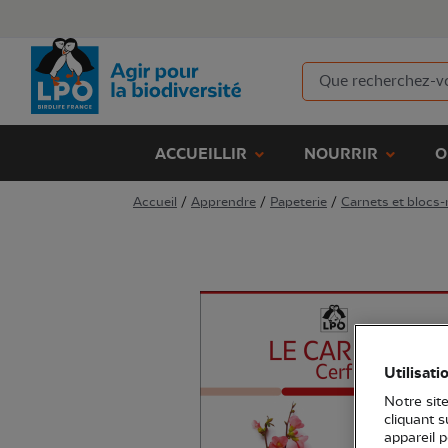
ACCUEILLIR
NOURRIR
O
Accueil
/
Apprendre
/
Papeterie
/
Carnets et blocs
Utilisati
Notre site
cliquant 
appareil 