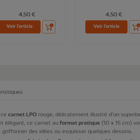
4,50 €
4,50 €
Ajouter au panier
Ajou
Voir l'article
Voir l'article
ristiques
c ce
carnet LPO
rouge, délicatement illustré d’un superb
t élégant, ce carnet au
format pratique
(10 x 15 cm) v
, griffonner des idées ou esquisser quelques dessins.