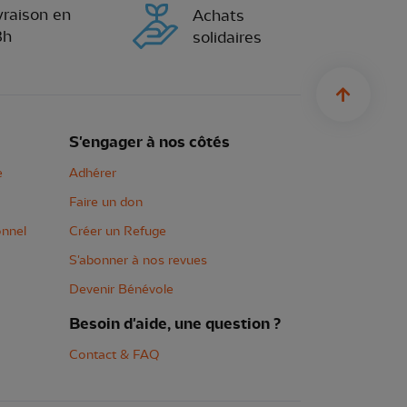
vraison en
Achats
8h
solidaires
sylius.u
S'engager à nos côtés
e
Adhérer
Faire un don
onnel
Créer un Refuge
S'abonner à nos revues
Devenir Bénévole
Besoin d'aide, une question ?
Contact & FAQ