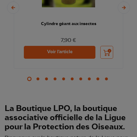
Cylindre géant aux insectes
7,90 €
nier
Ajouter au panier
Voir l'article
La Boutique LPO, la boutique
associative officielle de la Ligue
pour la Protection des Oiseaux.