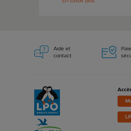
En savoir plus
Aide et
Pai
contact
sécu
Accès
Mo
LP