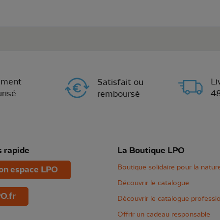
ement
Li
Satisfait ou
risé
4
remboursé
 rapide
La Boutique LPO
Boutique solidaire pour la natur
n espace LPO
Découvrir le catalogue
O.fr
Découvrir le catalogue professi
Offrir un cadeau responsable