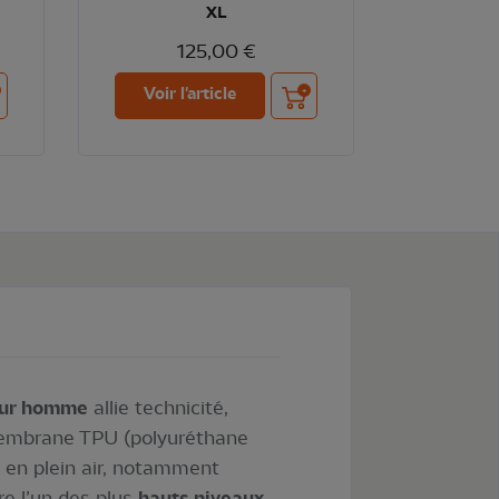
XL
125,00 €
ter au panier
Ajouter au panier
Voir l'article
our homme
allie technicité,
 membrane TPU (polyuréthane
l en plein air, notamment
re l’un des plus
hauts niveaux