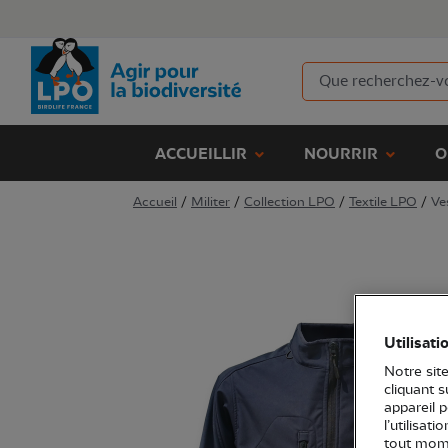
ACCUEILLIR
NOURRIR
O
Accueil
/
Militer
/
Collection LPO
/
Textile LPO
/
Ve
Utilisati
Notre site
cliquant 
appareil 
l’utilisat
tout mome