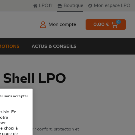
LPO.fr
Boutique
Mon espace LPO
0
Mon compte
0,00 €
OTIONS
ACTUS & CONSEILS
 Shell LPO
er sans accepter
sible. En
votre
ser
re choix à
onçue pour offrir confort, protection et
e page de