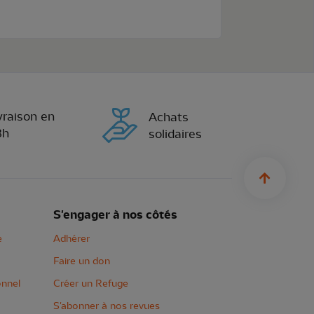
vraison en
Achats
8h
solidaires
sylius.u
S'engager à nos côtés
e
Adhérer
Faire un don
onnel
Créer un Refuge
S'abonner à nos revues