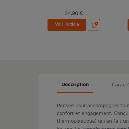
34,90 €
Ajouter au panier
Voir l'article
Description
Caracté
Pensée pour accompagner toutes
confort et engagement. Conç
thermoplastique) qui en fait un
lorsque les
températures sont 