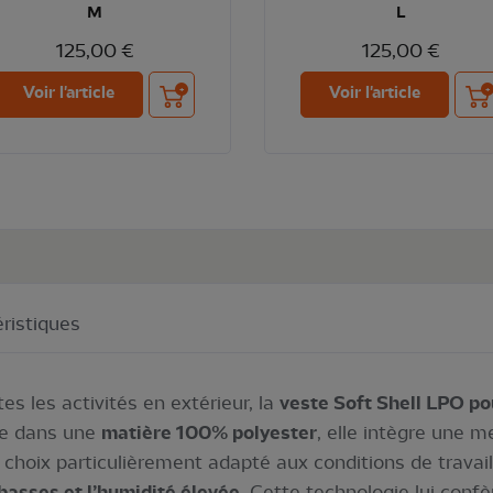
M
L
125,00 €
125,00 €
Ajouter au panier
Ajou
Voir l'article
Voir l'article
ristiques
 les activités en extérieur, la
veste Soft Shell LPO p
ue dans une
matière 100% polyester
, elle intègre une
 choix particulièrement adapté aux conditions de travai
basses et l’humidité élevée
. Cette technologie lui confè