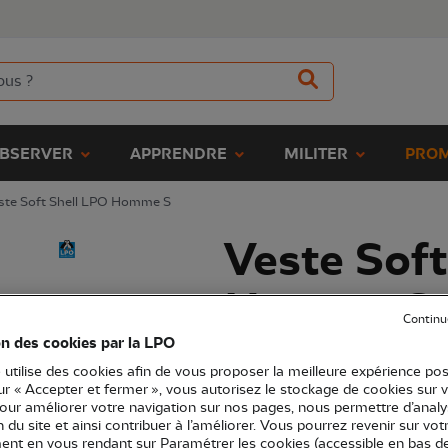
BSERVER
APPRENDRE
MILITER
PROM
ste Soft Shell LPO Homme S
Veste Soft
Homme S
Continu
on des cookies par la LPO
(Ref.
RA0206
)
 utilise des cookies afin de vous proposer la meilleure expérience pos
125,00 €
sur « Accepter et fermer », vous autorisez le stockage de cookies sur 
pour améliorer votre navigation sur nos pages, nous permettre d’analy
ion du site et ainsi contribuer à l’améliorer. Vous pourrez revenir sur vot
Une veste technique imperméable c
nt en vous rendant sur Paramétrer les cookies (accessible en bas d