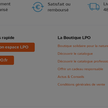
ement
Li
Satisfait ou
risé
4
remboursé
 rapide
La Boutique LPO
Boutique solidaire pour la natur
n espace LPO
Découvrir le catalogue
O.fr
Découvrir le catalogue professi
Offrir un cadeau responsable
Actus & Conseils
Conditions générales de vente