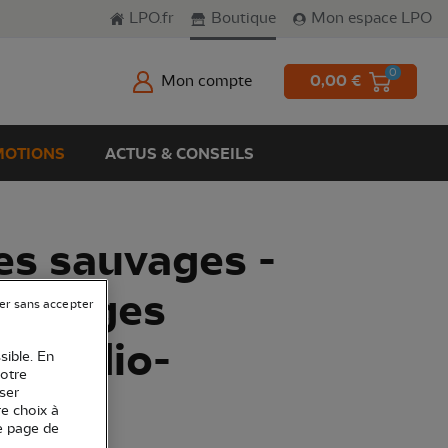
LPO.fr
Boutique
Mon espace LPO
0
Mon compte
0,00 €
OTIONS
ACTUS & CONSEILS
s sauvages -
 voyages
er sans accepter
n audio-
sible. En
votre
e
ser
re choix à
e page de