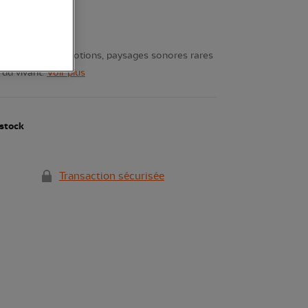
 monde, entre émotions, paysages sonores rares
 du vivant.
Voir plus
stock
Transaction sécurisée