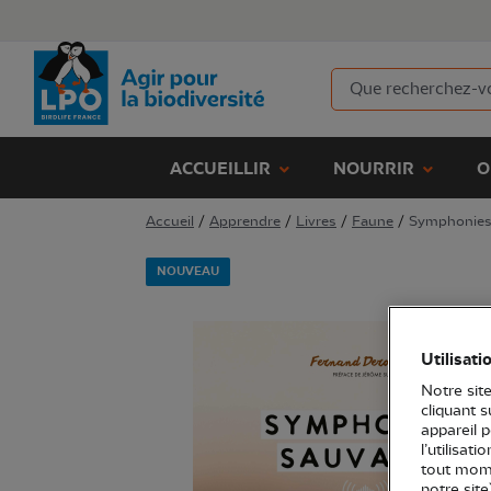
ACCUEILLIR
NOURRIR
O
Accueil
/
Apprendre
/
Livres
/
Faune
/
Symphonies 
NOUVEAU
Utilisati
Notre site
cliquant 
appareil 
l’utilisat
tout mome
notre site