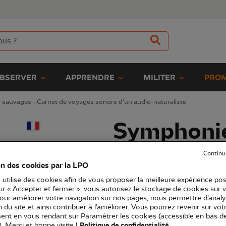
BSERVER
APPRENDRE
MILITER
PROM
sauvages - Carnet de voyages sonore d'un audio-naturaliste
Symphonie
Carnet de
Continu
on des cookies par la LPO
sonore d'u
 utilise des cookies afin de vous proposer la meilleure expérience pos
sur « Accepter et fermer », vous autorisez le stockage de cookies sur 
naturalist
pour améliorer votre navigation sur nos pages, nous permettre d’analy
ion du site et ainsi contribuer à l’améliorer. Vous pourrez revenir sur vot
nt en vous rendant sur Paramétrer les cookies (accessible en bas d
). Merci et bonne visite !
Politique de confidentialité