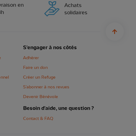
vraison en
Achats
8h
solidaires
sylius.u
S'engager à nos côtés
e
Adhérer
Faire un don
onnel
Créer un Refuge
S'abonner à nos revues
Devenir Bénévole
Besoin d'aide, une question ?
Contact & FAQ