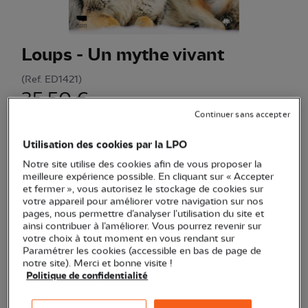
Loups - Un mythe vivant
(Ref.
ED1421
)
35,50 €
Continuer sans accepter
Beau livre sur les loups et leur complexe cohabitation avec
l’homme, mêlant récit, science et observations terrain d'un
Utilisation des cookies par la LPO
expert.
Voir plus
Notre site utilise des cookies afin de vous proposer la
meilleure expérience possible. En cliquant sur « Accepter
et fermer », vous autorisez le stockage de cookies sur
votre appareil pour améliorer votre navigation sur nos
Quantité
pages, nous permettre d’analyser l’utilisation du site et
ainsi contribuer à l’améliorer. Vous pourrez revenir sur
votre choix à tout moment en vous rendant sur
En stock
Paramétrer les cookies (accessible en bas de page de
notre site). Merci et bonne visite !
Politique de confidentialité
Ajouter au panier