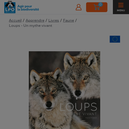
0
MENU
Accueil
/
Apprendre
/
Livres
/
Faune
/
Loups - Un mythe vivant