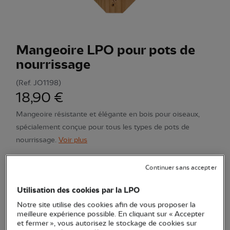
Mangeoire LPO pour pots de
nourrissage
(Ref.
JO1198
)
18,90 €
Mangeoire résistante et élégante en bois pour oiseaux,
spécialement conçue pour tous les types de pots de
nourrissage.
Voir plus
Continuer sans accepter
Quantité
Utilisation des cookies par la LPO
En stock
Notre site utilise des cookies afin de vous proposer la
meilleure expérience possible. En cliquant sur « Accepter
et fermer », vous autorisez le stockage de cookies sur