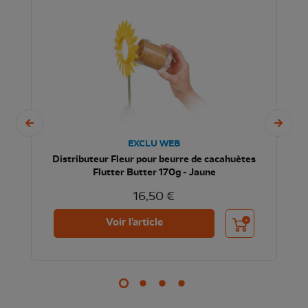
EXCLU WEB
Distributeur Fleur pour beurre de cacahuètes
Flutter Butter 170g - Jaune
16,50 €
nier
Ajouter au panier
Voir l'article