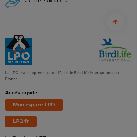
Achats solidaires
sylius.u
La LPO est le représentant officiel de BirdLife International en
France
Accès rapide
Mon espace LPO
LPO.fr