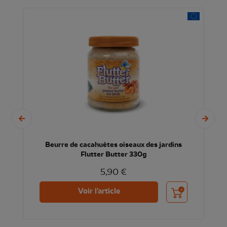
Beurre de cacahuètes oiseaux des jardins
Flutter Butter 330g
5,90 €
nier
Ajouter au panier
Voir l'article