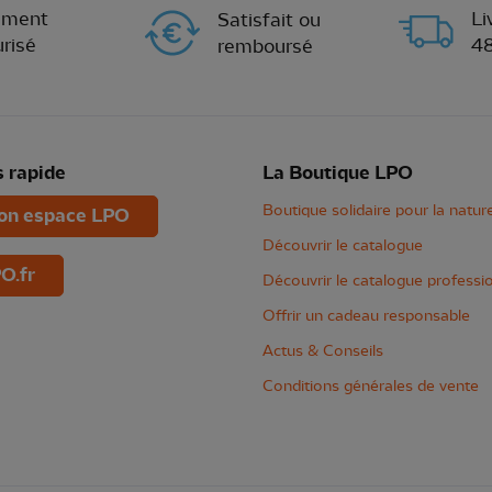
ement
Li
Satisfait ou
risé
4
remboursé
 rapide
La Boutique LPO
Boutique solidaire pour la natur
n espace LPO
Découvrir le catalogue
O.fr
Découvrir le catalogue professi
Offrir un cadeau responsable
Actus & Conseils
Conditions générales de vente