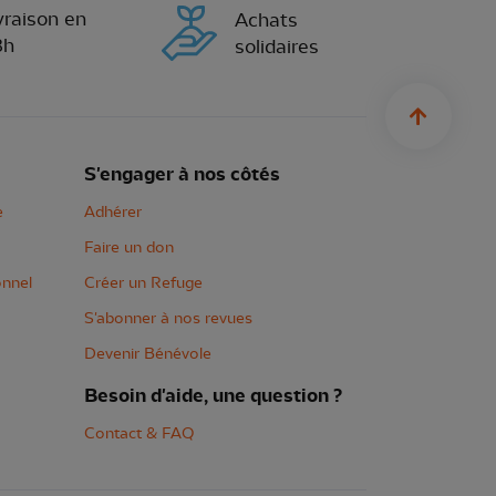
vraison en
Achats
8h
solidaires
sylius.u
S'engager à nos côtés
e
Adhérer
Faire un don
onnel
Créer un Refuge
S'abonner à nos revues
Devenir Bénévole
Besoin d'aide, une question ?
Contact & FAQ