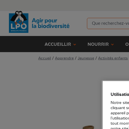
ACCUEILLIR
NOURRIR
O
Accueil
/
Apprendre
/
Jeunesse
/
Activités enfants
Utilisati
Notre site
cliquant 
appareil 
l’utilisat
tout mome
notre site