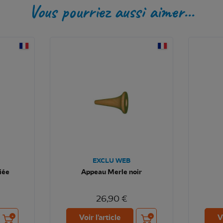
Vous pourriez aussi aimer...
EXCLU WEB
iée
Appeau Merle noir
26,90 €
Ajouter au panier
Ajouter au panier
Voir l'article
V