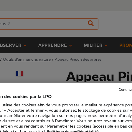
BSERVER
APPRENDRE
MILITER
PROM
/
Outils d'animations nature
/
Appeau Pinson des arbres
Appeau Pi
arbres
Continu
on des cookies par la LPO
(Ref.
EN0678
)
 utilise des cookies afin de vous proposer la meilleure expérience pos
sur « Accepter et fermer », vous autorisez le stockage de cookies sur 
26,90 €
pour améliorer votre navigation sur nos pages, nous permettre d’analy
EXCLU WEB
ion du site et ainsi contribuer à l’améliorer. Vous pourrez revenir sur vot
Pour Pinson des arbres.
Voir plus
nt en vous rendant sur Paramétrer les cookies (accessible en bas d
). Merci et bonne visite !
Politique de confidentialité