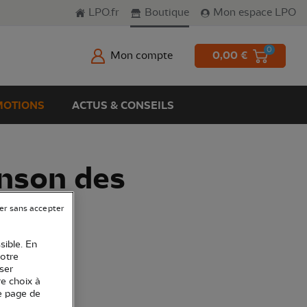
LPO.fr
Boutique
Mon espace LPO
0
Mon compte
0,00 €
OTIONS
ACTUS & CONSEILS
nson des
er sans accepter
sible. En
votre
ser
re choix à
e page de