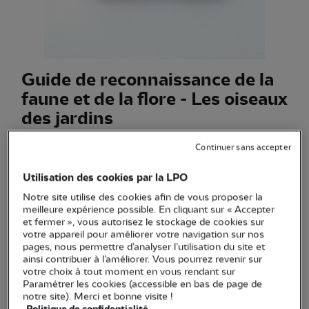
Guide de reconnaissance de la
faune et de la flore - Les oiseaux
des jardins
(Ref.
EN1461
)
Continuer sans accepter
18,00 €
Utilisation des cookies par la LPO
Un support de poche pédagogique plastifié, ludique et
Notre site utilise des cookies afin de vous proposer la
astucieux pour reconnaître très facilement les oiseaux des
meilleure expérience possible. En cliquant sur « Accepter
jardins.
Voir plus
et fermer », vous autorisez le stockage de cookies sur
votre appareil pour améliorer votre navigation sur nos
pages, nous permettre d’analyser l’utilisation du site et
ainsi contribuer à l’améliorer. Vous pourrez revenir sur
votre choix à tout moment en vous rendant sur
Quantité
Paramétrer les cookies (accessible en bas de page de
notre site). Merci et bonne visite !
En stock