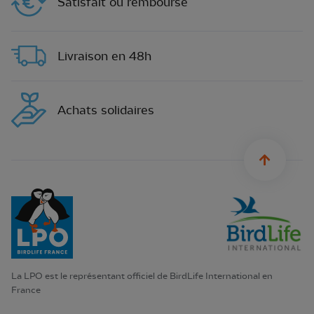
Satisfait ou remboursé
Livraison en 48h
Achats solidaires
sylius.u
La LPO est le représentant officiel de BirdLife International en
France