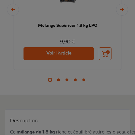
Mélange Supérieur 1,8 kg LPO
9,90 €
nier
Ajouter au panier
Voir l'article
Description
Ce
mélange de 1,8 kg
riche et équilibré attire les oiseaux l