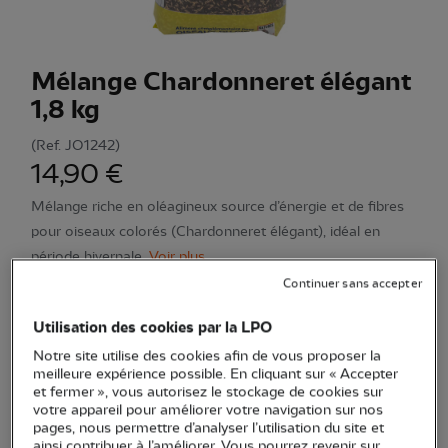
Mélange Chardonneret élégant
1,8 kg
(Ref.
JO1242
)
14,90 €
Mélange riche en oléagineux source d’énergie et de fibres
pour oiseaux colorés (Chardonneret élégant), idéal en
période hivernale.
Voir plus
Continuer sans accepter
Utilisation des cookies par la LPO
Quantité
Notre site utilise des cookies afin de vous proposer la
meilleure expérience possible. En cliquant sur « Accepter
En stock
et fermer », vous autorisez le stockage de cookies sur
votre appareil pour améliorer votre navigation sur nos
pages, nous permettre d’analyser l’utilisation du site et
Ajouter au panier
ainsi contribuer à l’améliorer. Vous pourrez revenir sur