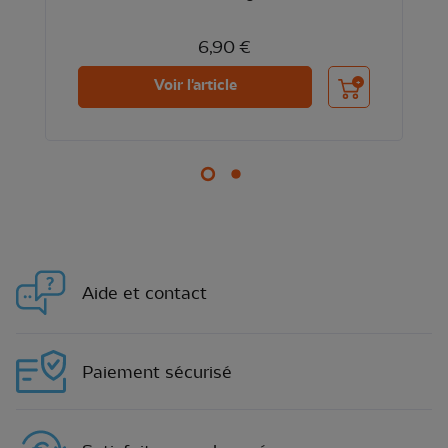
6,90 €
nier
Ajouter au panier
Voir l'article
Aide et contact
Paiement sécurisé