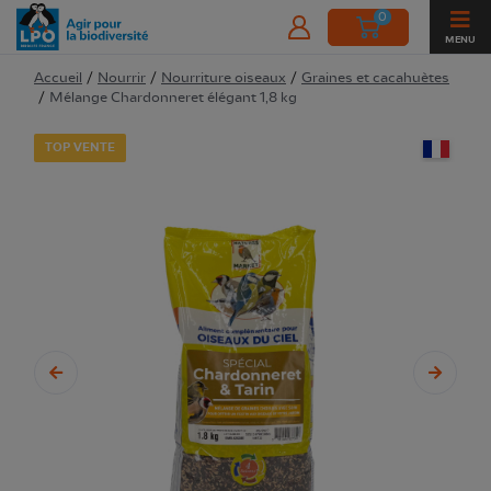
0
MENU
Accueil
/
Nourrir
/
Nourriture oiseaux
/
Graines et cacahuètes
/
Mélange Chardonneret élégant 1,8 kg
TOP VENTE