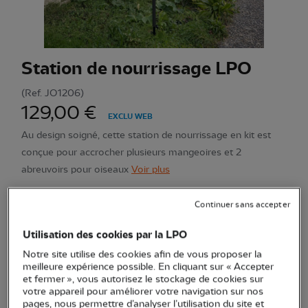
Station de nourrissage LPO
(Ref.
JO1206
)
129,00 €
EXCLU WEB
Au design soigné, cette station de nourrissage en kit est
conçue pour accrocher plusieurs mangeoires et 2
abreuvoirs pour oiseaux
Voir plus
Continuer sans accepter
Quantité
Utilisation des cookies par la LPO
Notre site utilise des cookies afin de vous proposer la
En stock
meilleure expérience possible. En cliquant sur « Accepter
et fermer », vous autorisez le stockage de cookies sur
votre appareil pour améliorer votre navigation sur nos
Ajouter au panier
pages, nous permettre d’analyser l’utilisation du site et