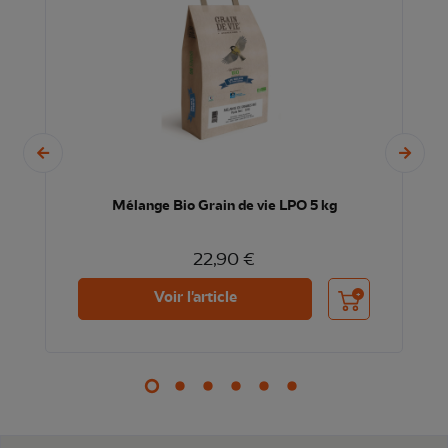
Mélange Bio Grain de vie LPO 5 kg
22,90 €
nier
Ajouter au panier
Voir l'article