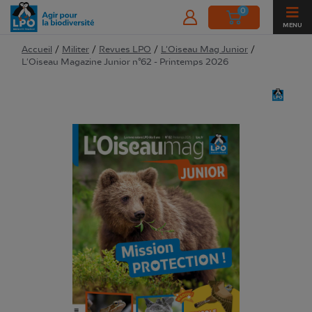
0
MENU
Accueil
/
Militer
/
Revues LPO
/
L'Oiseau Mag Junior
/
L'Oiseau Magazine Junior n°62 - Printemps 2026