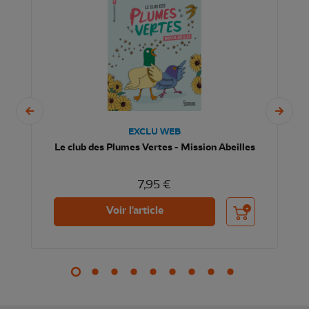
EXCLU WEB
Le club des Plumes Vertes - Mission Abeilles
7,95 €
nier
Ajouter au panier
Voir l'article