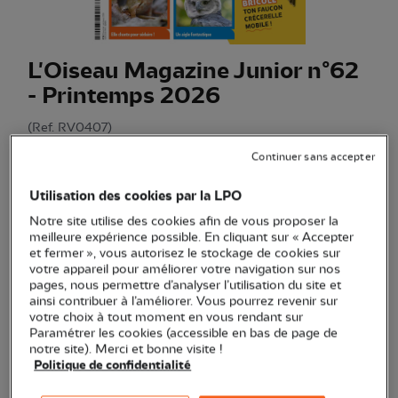
L'Oiseau Magazine Junior n°62
- Printemps 2026
(Ref.
RV0407
)
6,00 €
Continuer sans accepter
EXCLU WEB
Le magazine nature jeunesse de la LPO, destiné aux
Utilisation des cookies par la LPO
naturalistes en herbe dès 6 ans. Thématique du n°62 :
Notre site utilise des cookies afin de vous proposer la
mission protection
Voir plus
meilleure expérience possible. En cliquant sur « Accepter
et fermer », vous autorisez le stockage de cookies sur
votre appareil pour améliorer votre navigation sur nos
pages, nous permettre d’analyser l’utilisation du site et
Quantité
ainsi contribuer à l’améliorer. Vous pourrez revenir sur
votre choix à tout moment en vous rendant sur
Paramétrer les cookies (accessible en bas de page de
En stock
notre site). Merci et bonne visite !
Politique de confidentialité
Ajouter au panier