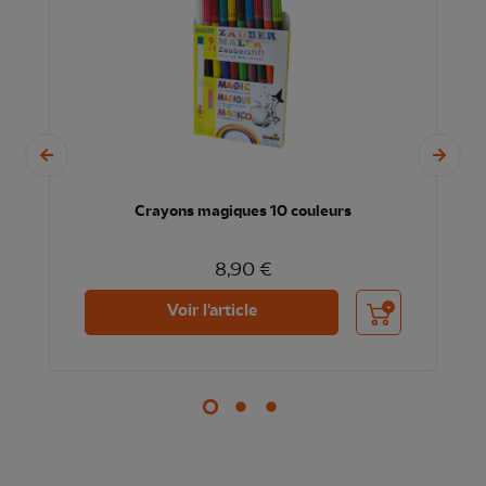
Crayons magiques 10 couleurs
8,90 €
nier
Ajouter au panier
Voir l'article