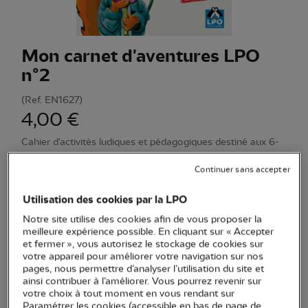
Mon carnet d'aventures LPO
n°2
(Ref.
EN1627
)
4,00 €
Cahier d'activités ludiques et pédagogiques destiné aux 6-
12 ans pour les sensibiliser à la faune et la flore du jardin
Continuer sans accepter
Voir plus
Utilisation des cookies par la LPO
Notre site utilise des cookies afin de vous proposer la
Quantité
meilleure expérience possible. En cliquant sur « Accepter
et fermer », vous autorisez le stockage de cookies sur
votre appareil pour améliorer votre navigation sur nos
En stock
pages, nous permettre d’analyser l’utilisation du site et
ainsi contribuer à l’améliorer. Vous pourrez revenir sur
votre choix à tout moment en vous rendant sur
Ajouter au panier
Paramétrer les cookies (accessible en bas de page de