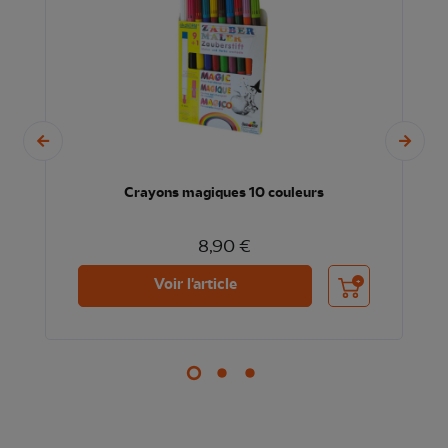
Crayons magiques 10 couleurs
8,90 €
nier
Ajouter au panier
Voir l'article