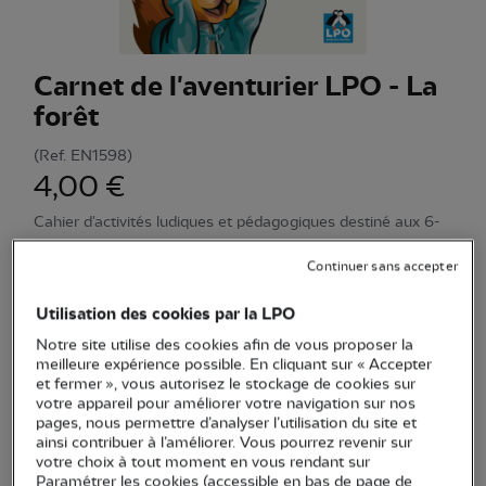
Carnet de l'aventurier LPO - La
forêt
(Ref.
EN1598
)
4,00 €
Cahier d'activités ludiques et pédagogiques destiné aux 6-
12 ans pour les sensibiliser à la faune et la flore des forêts
Continuer sans accepter
Voir plus
Utilisation des cookies par la LPO
Notre site utilise des cookies afin de vous proposer la
Quantité
meilleure expérience possible. En cliquant sur « Accepter
et fermer », vous autorisez le stockage de cookies sur
votre appareil pour améliorer votre navigation sur nos
En stock
pages, nous permettre d’analyser l’utilisation du site et
ainsi contribuer à l’améliorer. Vous pourrez revenir sur
votre choix à tout moment en vous rendant sur
Ajouter au panier
Paramétrer les cookies (accessible en bas de page de