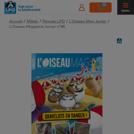
0
MENU
Accueil
/
Militer
/
Revues LPO
/
L'Oiseau Mag Junior
/
L'Oiseau Magazine Junior n°46