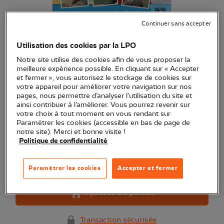
Continuer sans accepter
L'Oiseau Magazine Junior n°46
Utilisation des cookies par la LPO
(Ref.
RV0347
)
Notre site utilise des cookies afin de vous proposer la
6,00 €
meilleure expérience possible. En cliquant sur « Accepter
EXCLU WEB
et fermer », vous autorisez le stockage de cookies sur
votre appareil pour améliorer votre navigation sur nos
La revue nature LPO dès 6 ans (Printemps 2022) :
pages, nous permettre d’analyser l’utilisation du site et
Gravelots en danger !
Voir plus
ainsi contribuer à l’améliorer. Vous pourrez revenir sur
votre choix à tout moment en vous rendant sur
Paramétrer les cookies (accessible en bas de page de
notre site). Merci et bonne visite !
Quantité
Politique de confidentialité
Dernières pièces en stock !
Paramétrer les cookies
Accepter et fermer
Ajouter au panier
Transaction sécurisée