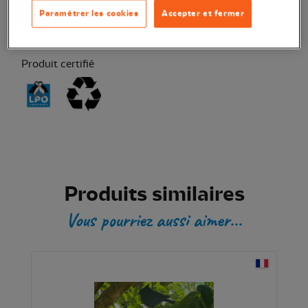
Transaction sécurisée
Paramétrer les cookies
Accepter et fermer
Produit certifié
Produits similaires
Vous pourriez aussi aimer...