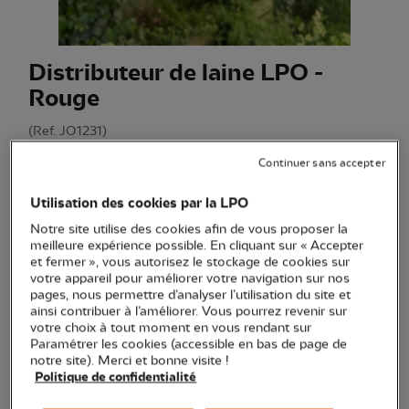
Distributeur de laine LPO -
Rouge
(Ref.
JO1231
)
9,90 €
Continuer sans accepter
Un distributeur de laine rouge à suspendre pour soutenir la
Utilisation des cookies par la LPO
nidification des oiseaux. Fabriqué en France.
Voir plus
Notre site utilise des cookies afin de vous proposer la
meilleure expérience possible. En cliquant sur « Accepter
et fermer », vous autorisez le stockage de cookies sur
votre appareil pour améliorer votre navigation sur nos
Quantité
pages, nous permettre d’analyser l’utilisation du site et
ainsi contribuer à l’améliorer. Vous pourrez revenir sur
En stock
votre choix à tout moment en vous rendant sur
Paramétrer les cookies (accessible en bas de page de
notre site). Merci et bonne visite !
Ajouter au panier
Politique de confidentialité