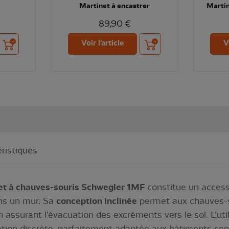
Martinet à encastrer
Martin
89,90 €
Ajouter au panier
Ajouter au panier
Voir l'article
V
ristiques
 et à chauves-souris Schwegler 1MF
constitue un accesso
ans un mur. Sa
conception inclinée
permet aux chauves-s
 en assurant l’évacuation des excréments vers le sol. L’ut
ation discrète, parfaitement adaptée aux bâtiments sen