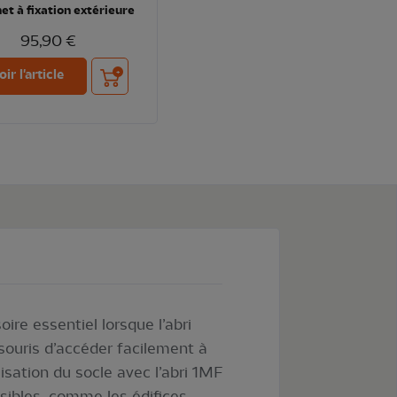
et à fixation extérieure
95,90 €
Ajouter au panier
oir l'article
ire essentiel lorsque l’abri
ouris d’accéder facilement à
ilisation du socle avec l’abri 1MF
sibles, comme les édifices