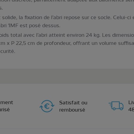
s.
 solide, la fixation de l’abri repose sur ce socle. Celui-
abri 1MF est posé dessus.
oids total avec l’abri atteint environ 24 kg. Les dimens
 cm x P 22,5 cm de profondeur, offrant un volume suffisa
curité.
ement
Li
Satisfait ou
risé
4
remboursé