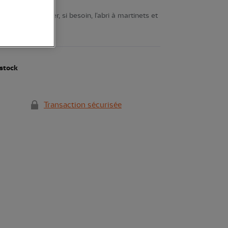
 pour compléter, si besoin, l'abri à martinets et
oir plus
stock
Transaction sécurisée