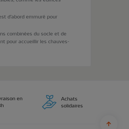
ci est d’abord emmuré pour
ions combinées du socle et de
nt pour accueillir les chauves-
vraison en
Achats
8h
solidaires
sylius.u