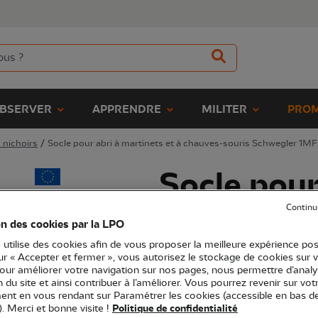
BSERVER
APPRENDRE
MILITER
PROM
 nichoirs
/
Socle pour abri à martinets et à chauves-souris Schwegler 1MF
Socle pour
martinets 
Continu
on des cookies par la LPO
souris Sc
 utilise des cookies afin de vous proposer la meilleure expérience pos
sur « Accepter et fermer », vous autorisez le stockage de cookies sur 
pour améliorer votre navigation sur nos pages, nous permettre d’analy
ion du site et ainsi contribuer à l’améliorer. Vous pourrez revenir sur vot
(Ref.
JO1194
)
nt en vous rendant sur Paramétrer les cookies (accessible en bas d
69,00 €
). Merci et bonne visite !
Politique de confidentialité