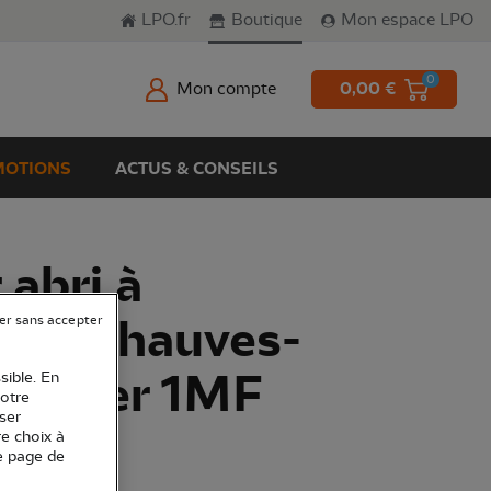
LPO.fr
Boutique
Mon espace LPO
0
Mon compte
0,00 €
OTIONS
ACTUS & CONSEILS
 abri à
et à chauves-
er sans accepter
hwegler 1MF
sible. En
votre
ser
re choix à
e page de