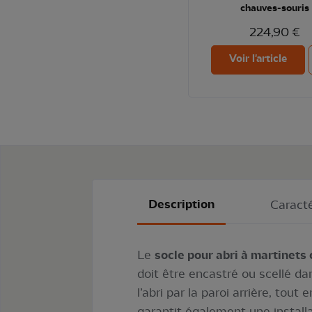
chauves-souris
224,90 €
Voir l'article
Description
Caracté
Le
socle pour abri à martinets
doit être encastré ou scellé d
l’abri par la paroi arrière, tout
garantit également une install