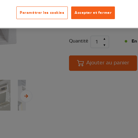
EXCLU WEB
Ce socle en béton de bois est conçu
Paramétrer les cookies
Accepter et fermer
à chauves-souris Schwegler 1MF
V
Quantité
En 
Ajouter au panier