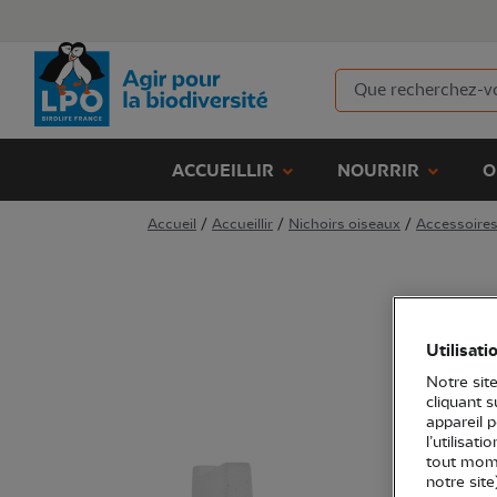
ACCUEILLIR
NOURRIR
O
Accueil
/
Accueillir
/
Nichoirs oiseaux
/
Accessoires
Utilisati
Notre site
cliquant 
appareil 
l’utilisat
tout mome
notre site