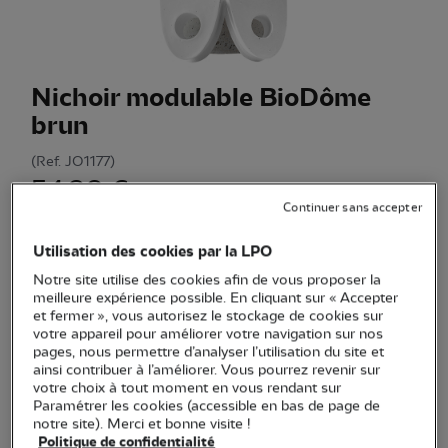
Nichoir modulable BioDôme
brun
(Ref.
JO1177
)
54,90 €
Continuer sans accepter
Nichoir modulable brun en béton de bois, solide et design,
pouvant accueillir différentes espèces d’oiseaux dans votre
Utilisation des cookies par la LPO
jardin.
Voir plus
Notre site utilise des cookies afin de vous proposer la
meilleure expérience possible. En cliquant sur « Accepter
et fermer », vous autorisez le stockage de cookies sur
votre appareil pour améliorer votre navigation sur nos
Quantité
pages, nous permettre d’analyser l’utilisation du site et
ainsi contribuer à l’améliorer. Vous pourrez revenir sur
votre choix à tout moment en vous rendant sur
En stock
Paramétrer les cookies (accessible en bas de page de
notre site). Merci et bonne visite !
Politique de confidentialité