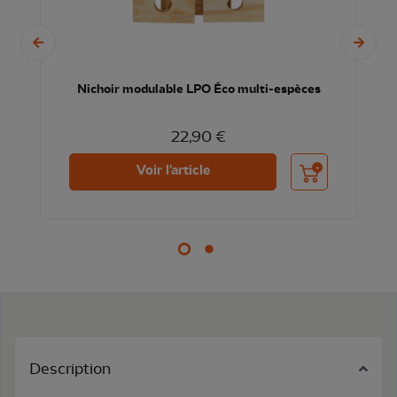
Nichoir modulable LPO Éco multi-espèces
22,90 €
nier
Ajouter au panier
Voir l'article
Description