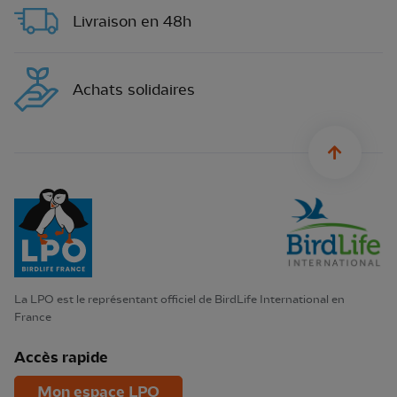
Livraison en 48h
Achats solidaires
sylius.u
La LPO est le représentant officiel de BirdLife International en
France
Accès rapide
Mon espace LPO