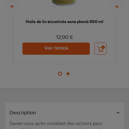
Huile de lin siccativée sans plomb 500 ml
12,90 €
nier
Ajouter au panier
Voir l'article
Description
Saviez-vous qu’en installant des nichoirs pour