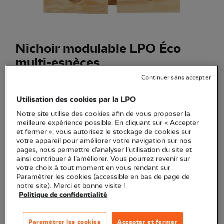
Nichoir modulable LPO Éco
multi-espèces
Continuer sans accepter
(Ref.
JO0015
)
22,90 €
Utilisation des cookies par la LPO
Un nichoir multi-espèces conçu par la LPO pour accueillir
Notre site utilise des cookies afin de vous proposer la
meilleure expérience possible. En cliquant sur « Accepter
les oiseaux dans votre jardin.
Voir plus
et fermer », vous autorisez le stockage de cookies sur
votre appareil pour améliorer votre navigation sur nos
pages, nous permettre d’analyser l’utilisation du site et
ainsi contribuer à l’améliorer. Vous pourrez revenir sur
Quantité
votre choix à tout moment en vous rendant sur
Paramétrer les cookies (accessible en bas de page de
notre site). Merci et bonne visite !
En stock
Politique de confidentialité
Ajouter au panier
Paramétrer les cookies
Accepter et fermer