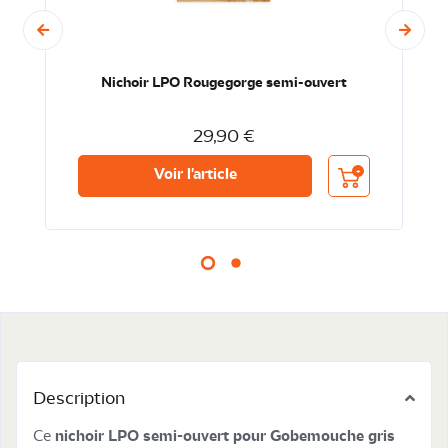
Nichoir LPO Rougegorge semi-ouvert
29,90 €
nier
Ajouter au panier
Voir l'article
Description
Ce
nichoir LPO semi-ouvert pour Gobemouche gris