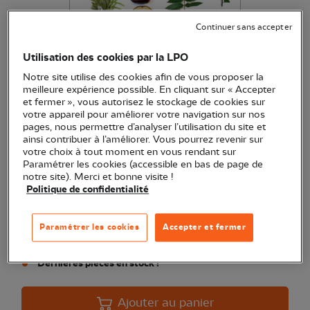
Continuer sans accepter
Dictionnaire visuel des arbres
Utilisation des cookies par la LPO
et arbustes communs
Notre site utilise des cookies afin de vous proposer la
meilleure expérience possible. En cliquant sur « Accepter
(Ref.
ED1233
)
et fermer », vous autorisez le stockage de cookies sur
32,00 €
votre appareil pour améliorer votre navigation sur nos
EXCLU WEB
pages, nous permettre d’analyser l’utilisation du site et
ainsi contribuer à l’améliorer. Vous pourrez revenir sur
Un livre pour découvrir les arbres et arbustes que l'on peut
votre choix à tout moment en vous rendant sur
rencontrer dans la nature lors d'une ballade en forêt ou
Paramétrer les cookies (accessible en bas de page de
dans un parc
Voir plus
notre site). Merci et bonne visite !
Politique de confidentialité
Paramétrer les cookies
Accepter et fermer
Quantité
Dernières pièces en stock !
Ajouter au panier