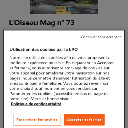
L'Oiseau Mag n° 73
(Ref.
RV0135
)
Continuer sans accepter
4,57 €
EXCLU WEB
Utilisation des cookies par la LPO
Hivers 2003: octobre-novembre-décembre 2003
Voir plus
Notre site utilise des cookies afin de vous proposer la
meilleure expérience possible. En cliquant sur « Accepter
et fermer », vous autorisez le stockage de cookies sur
Quantité
votre appareil pour améliorer votre navigation sur nos
pages, nous permettre d’analyser l’utilisation du site et
ainsi contribuer à l’améliorer. Vous pourrez revenir sur
Dernières pièces en stock !
votre choix à tout moment en vous rendant sur
Paramétrer les cookies (accessible en bas de page de
notre site). Merci et bonne visite !
Ajouter au panier
Politique de confidentialité
Transaction sécurisée
Paramétrer les cookies
Accepter et fermer