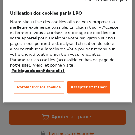
Continuer sans accepter
Utilisation des cookies par la LPO
Jumelles Leica Ultravid 8x42
Notre site utilise des cookies afin de vous proposer la
meilleure expérience possible. En cliquant sur « Accepter
HD plus
et fermer », vous autorisez le stockage de cookies sur
votre appareil pour améliorer votre navigation sur nos
(Ref.
OP0352
)
pages, nous permettre d’analyser l’utilisation du site et
ainsi contribuer à l’améliorer. Vous pourrez revenir sur
2 199,00 €
votre choix à tout moment en vous rendant sur
Paramétrer les cookies (accessible en bas de page de
Jumelles Leica Ultravid 8x42 HD plus
Voir plus
notre site). Merci et bonne visite !
Politique de confidentialité
Quantité
Paramétrer les cookies
Accepter et fermer
En stock
Ajouter au panier
Transaction sécurisée