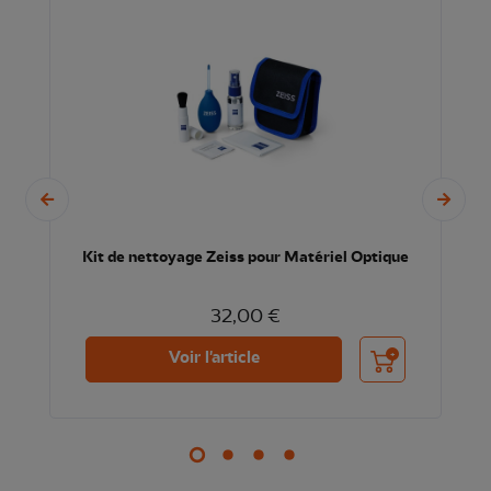
Kit de nettoyage Zeiss pour Matériel Optique
32,00 €
nier
Ajouter au panier
Voir l'article