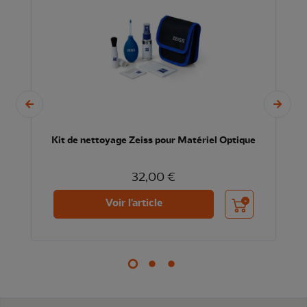
Kit de nettoyage Zeiss pour Matériel Optique
32,00 €
nier
Ajouter au panier
Voir l'article