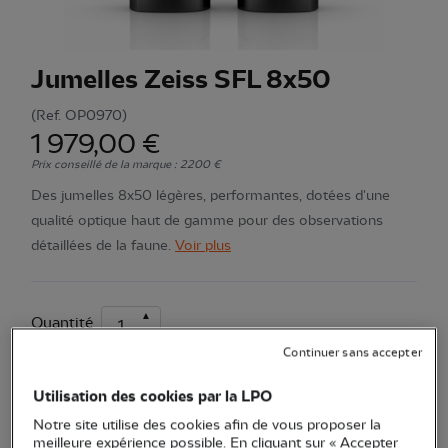
Jumelles Zeiss SFL 8x50
(Ref.
OP0970
)
1 979,00 €
Prix conseillé de la marque : 2200 €
Des jumelles 8x50 légères, performantes, dotées d'une
qualité optique haut de gamme pour des observations
détaillées de la faune.
Voir plus
Quantité
Continuer sans accepter
En stock
Utilisation des cookies par la LPO
Notre site utilise des cookies afin de vous proposer la
Ajouter au panier
meilleure expérience possible. En cliquant sur « Accepter