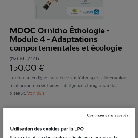
MOOC Ornitho Éthologie -
Module 4 - Adaptations
comportementales et écologie
(Ref.
MU0161
)
150,00 €
Formation en ligne interactive sur l'éthologie : alimentation,
relations interspécifiques, intelligence et migration des
oiseaux.
Voir plus
Continuer sans accepter
Quantité
Utilisation des cookies par la LPO
En stock
Notre site utilise des cookies afin de vous proposer la