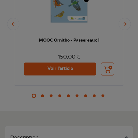
MOOC Ornitho - Passereaux 1
150,00 €
nier
Ajouter au panier
Voir l'article
Description