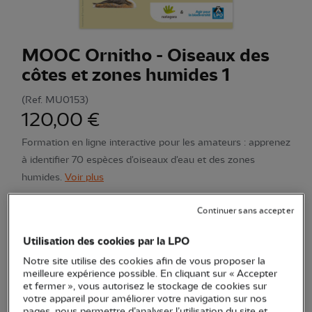
MOOC Ornitho - Oiseaux des
côtes et zones humides 1
(Ref.
MU0153
)
120,00 €
Formation en ligne interactive pour les amateurs : apprenez
à identifier 70 espèces d'oiseaux d'eau et des zones
humides.
Voir plus
Continuer sans accepter
Quantité
Utilisation des cookies par la LPO
Notre site utilise des cookies afin de vous proposer la
En stock
meilleure expérience possible. En cliquant sur « Accepter
et fermer », vous autorisez le stockage de cookies sur
votre appareil pour améliorer votre navigation sur nos
Ajouter au panier
pages, nous permettre d’analyser l’utilisation du site et