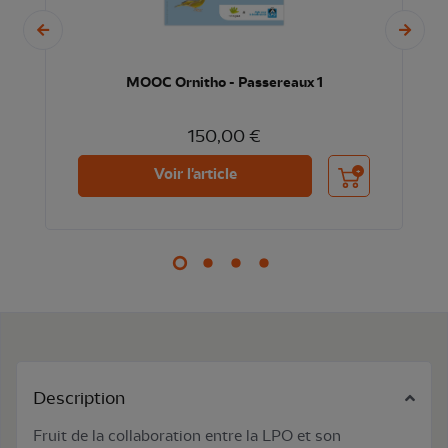
MOOC Ornitho - Passereaux 1
150,00 €
nier
Ajouter au panier
Voir l'article
Description
Fruit de la collaboration entre la LPO et son